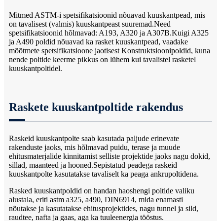
Mitmed ASTM-i spetsifikatsioonid nõuavad kuuskantpead, mis
on tavalisest (valmis) kuuskantpeast suuremad.Need
spetsifikatsioonid hõlmavad: A193, A320 ja A307B.Kuigi A325
ja A490 poldid nõuavad ka rasket kuuskantpead, vaadake
mõõtmete spetsifikatsioone jaotisest Konstruktsioonipoldid, kuna
nende poltide keerme pikkus on lühem kui tavalistel rasketel
kuuskantpoltidel.
Raskete kuuskantpoltide rakendus
Raskeid kuuskantpolte saab kasutada paljude erinevate
rakenduste jaoks, mis hõlmavad puidu, terase ja muude
ehitusmaterjalide kinnitamist selliste projektide jaoks nagu dokid,
sillad, maanteed ja hooned.Sepistatud peadega raskeid
kuuskantpolte kasutatakse tavaliselt ka peaga ankrupoltidena.
Rasked kuuskantpoldid on handan haoshengi poltide valiku
alustala, eriti astm a325, a490, DIN6914, mida enamasti
nõutakse ja kasutatakse ehitusprojektides, nagu tunnel ja sild,
raudtee, nafta ja gaas, aga ka tuuleenergia tööstus.