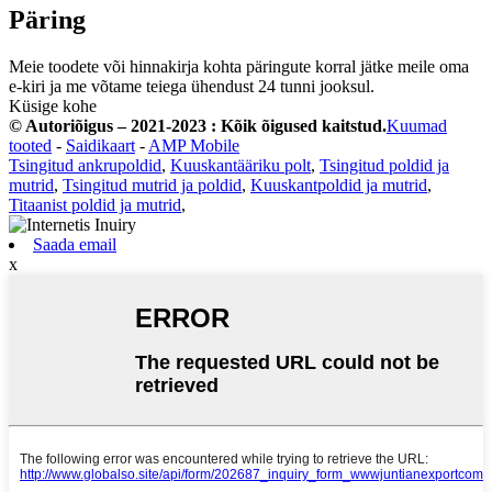
Päring
Meie toodete või hinnakirja kohta päringute korral jätke meile oma
e-kiri ja me võtame teiega ühendust 24 tunni jooksul.
Küsige kohe
© Autoriõigus – 2021-2023 : Kõik õigused kaitstud.
Kuumad
tooted
-
Saidikaart
-
AMP Mobile
Tsingitud ankrupoldid
,
Kuuskantääriku polt
,
Tsingitud poldid ja
mutrid
,
Tsingitud mutrid ja poldid
,
Kuuskantpoldid ja mutrid
,
Titaanist poldid ja mutrid
,
Saada email
x