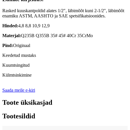
Rasked kuuskantpoldid alates 1/2″, läbimõõt kuni 2-1/2″, läbimõõt
enamiku ASTM, AASHTO ja SAE spetsifikatsioonides.
Hinded:
4,8 8,8 10,9 12,9
Materjal:
Q235B Q355B 35# 45# 40Cr 35CrMo
Pind:
Originaal
Keedetud mustaks
Kuumtsingitud
Külmtsinkimine
Saada meile e-kiri
Toote üksikasjad
Tootesildid