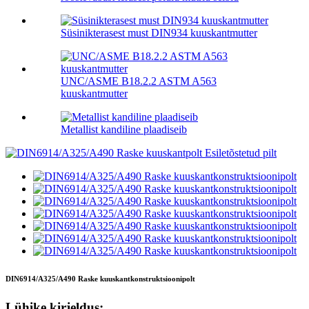
Süsinikterasest must DIN934 kuuskantmutter
UNC/ASME B18.2.2 ASTM A563
kuuskantmutter
Metallist kandiline plaadiseib
DIN6914/A325/A490 Raske kuuskantkonstruktsioonipolt
Lühike kirjeldus: