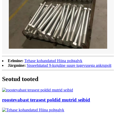
Eelmine:
Tehase kohandatud Hiina poltgalvk
Järgmine:
Sisseehitatud 9-kujuline suure tugevusega ankrupolt
Seotud tooted
roostevabast terasest poldid mutrid seibid