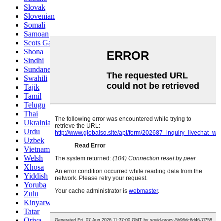
Slovak
Slovenian
Somali
Samoan
Scots Gaelic
Shona
Sindhi
Sundanese
Swahili
Tajik
Tamil
Telugu
Thai
Ukrainian
Urdu
Uzbek
Vietnamese
Welsh
Xhosa
Yiddish
Yoruba
Zulu
Kinyarwanda
Tatar
Oriya