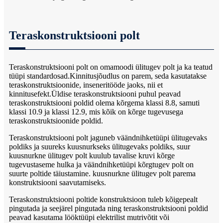
Teraskonstruktsiooni polt
Teraskonstruktsiooni polt on omamoodi ülitugev polt ja ka teatud
tüüpi standardosad.Kinnitusjõudlus on parem, seda kasutatakse
teraskonstruktsioonide, inseneritööde jaoks, nii et
kinnitusefekt.Üldise teraskonstruktsiooni puhul peavad
teraskonstruktsiooni poldid olema kõrgema klassi 8.8, samuti
klassi 10.9 ja klassi 12.9, mis kõik on kõrge tugevusega
teraskonstruktsioonide poldid.
Teraskonstruktsiooni polt jaguneb väändnihketüüpi ülitugevaks
poldiks ja suureks kuusnurkseks ülitugevaks poldiks, suur
kuusnurkne ülitugev polt kuulub tavalise kruvi kõrge
tugevustaseme hulka ja väändnihketüüpi kõrgtugev polt on
suurte poltide täiustamine. kuusnurkne ülitugev polt parema
konstruktsiooni saavutamiseks.
Teraskonstruktsiooni poltide konstruktsioon tuleb kõigepealt
pingutada ja seejärel pingutada ning teraskonstruktsiooni poldid
peavad kasutama lööktüüpi elektrilist mutrivõtit või