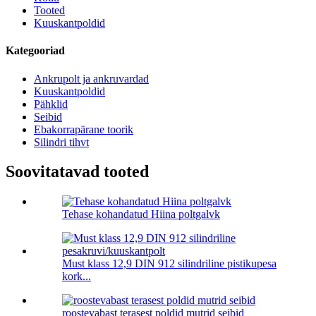
Tooted
Kuuskantpoldid
Kategooriad
Ankrupolt ja ankruvardad
Kuuskantpoldid
Pähklid
Seibid
Ebakorrapärane toorik
Silindri tihvt
Soovitatavad tooted
Tehase kohandatud Hiina poltgalvk
Must klass 12,9 DIN 912 silindriline pistikupesa
kork...
roostevabast terasest poldid mutrid seibid