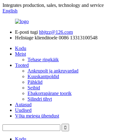
Integrates production, sales, technology and service
English
E-posti tugi
hbjtzz@126.com
Helistage klienditoele
0086 13313100548
Kodu
Meist
Tehase ringkäik
Tooted
Ankrupolt ja ankruvardad
Kuuskantpoldid
Pähklid
Seibid
Ebakorrapärane toorik
Silindri tihvt
Autasud
Uudised
Võta meiega ühendust
Kodu