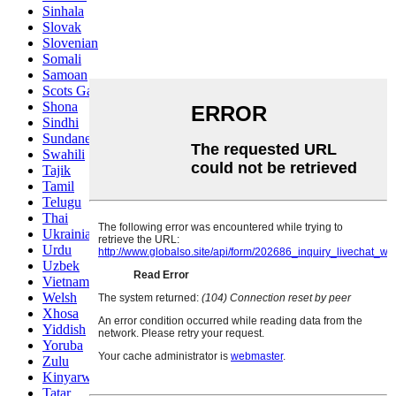
Sinhala
Slovak
Slovenian
Somali
Samoan
Scots Gaelic
Shona
Sindhi
Sundanese
Swahili
Tajik
Tamil
Telugu
Thai
Ukrainian
Urdu
Uzbek
Vietnamese
Welsh
Xhosa
Yiddish
Yoruba
Zulu
Kinyarwanda
Tatar