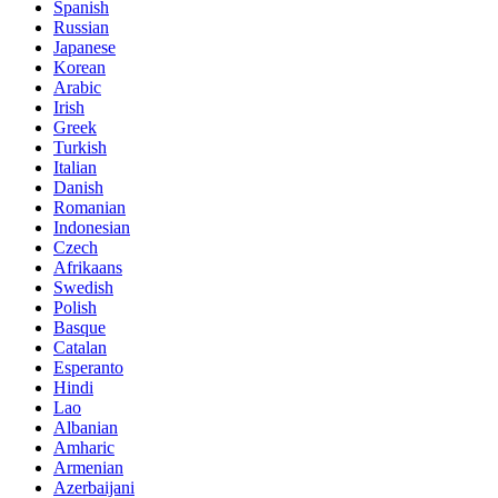
Spanish
Russian
Japanese
Korean
Arabic
Irish
Greek
Turkish
Italian
Danish
Romanian
Indonesian
Czech
Afrikaans
Swedish
Polish
Basque
Catalan
Esperanto
Hindi
Lao
Albanian
Amharic
Armenian
Azerbaijani