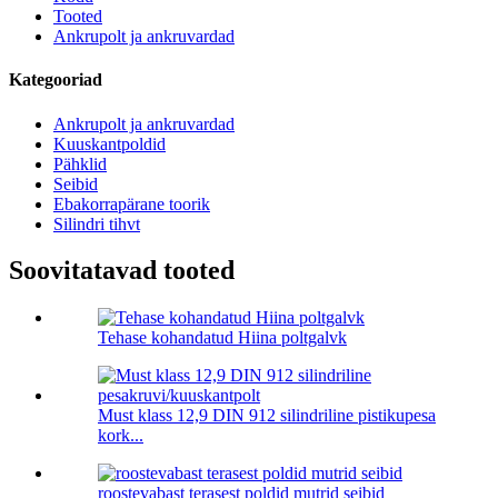
Tooted
Ankrupolt ja ankruvardad
Kategooriad
Ankrupolt ja ankruvardad
Kuuskantpoldid
Pähklid
Seibid
Ebakorrapärane toorik
Silindri tihvt
Soovitatavad tooted
Tehase kohandatud Hiina poltgalvk
Must klass 12,9 DIN 912 silindriline pistikupesa
kork...
roostevabast terasest poldid mutrid seibid