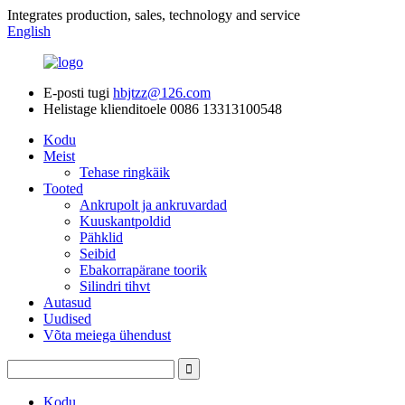
Integrates production, sales, technology and service
English
E-posti tugi
hbjtzz@126.com
Helistage klienditoele
0086 13313100548
Kodu
Meist
Tehase ringkäik
Tooted
Ankrupolt ja ankruvardad
Kuuskantpoldid
Pähklid
Seibid
Ebakorrapärane toorik
Silindri tihvt
Autasud
Uudised
Võta meiega ühendust
Kodu