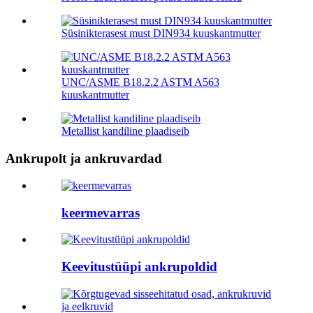
Süsinikterasest must DIN934 kuuskantmutter
UNC/ASME B18.2.2 ASTM A563
kuuskantmutter
Metallist kandiline plaadiseib
Ankrupolt ja ankruvardad
keermevarras
Keevitustüüpi ankrupoldid