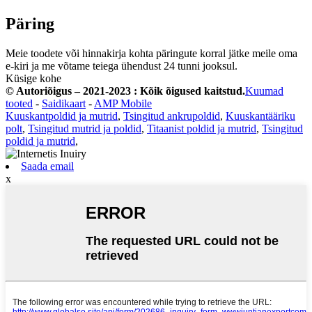
Päring
Meie toodete või hinnakirja kohta päringute korral jätke meile oma
e-kiri ja me võtame teiega ühendust 24 tunni jooksul.
Küsige kohe
© Autoriõigus – 2021-2023 : Kõik õigused kaitstud.
Kuumad
tooted
-
Saidikaart
-
AMP Mobile
Kuuskantpoldid ja mutrid
,
Tsingitud ankrupoldid
,
Kuuskantääriku
polt
,
Tsingitud mutrid ja poldid
,
Titaanist poldid ja mutrid
,
Tsingitud
poldid ja mutrid
,
Saada email
x