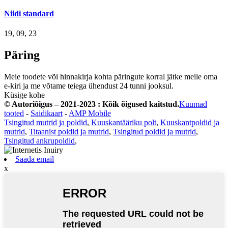
Niidi standard
19, 09, 23
Päring
Meie toodete või hinnakirja kohta päringute korral jätke meile oma
e-kiri ja me võtame teiega ühendust 24 tunni jooksul.
Küsige kohe
© Autoriõigus – 2021-2023 : Kõik õigused kaitstud.
Kuumad
tooted
-
Saidikaart
-
AMP Mobile
Tsingitud mutrid ja poldid
,
Kuuskantääriku polt
,
Kuuskantpoldid ja
mutrid
,
Titaanist poldid ja mutrid
,
Tsingitud poldid ja mutrid
,
Tsingitud ankrupoldid
,
Saada email
x