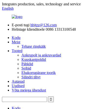
Integrates production, sales, technology and service
English
E-posti tugi
hbjtzz@126.com
Helistage klienditoele
0086 13313100548
Kodu
Meist
Tehase ringkäik
Tooted
Ankrupolt ja ankruvardad
Kuuskantpoldid
Pähklid
Seibid
Ebakorrapärane toorik
Silindri tihvt
Autasud
Uudised
Võta meiega ühendust
Kodu