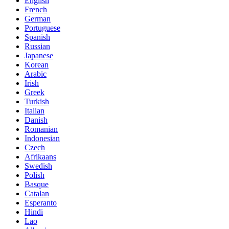
English
French
German
Portuguese
Spanish
Russian
Japanese
Korean
Arabic
Irish
Greek
Turkish
Italian
Danish
Romanian
Indonesian
Czech
Afrikaans
Swedish
Polish
Basque
Catalan
Esperanto
Hindi
Lao