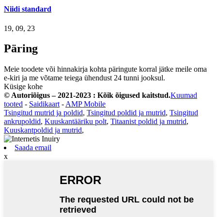
Niidi standard
19, 09, 23
Päring
Meie toodete või hinnakirja kohta päringute korral jätke meile oma
e-kiri ja me võtame teiega ühendust 24 tunni jooksul.
Küsige kohe
© Autoriõigus – 2021-2023 : Kõik õigused kaitstud.
Kuumad
tooted
-
Saidikaart
-
AMP Mobile
Tsingitud mutrid ja poldid
,
Tsingitud poldid ja mutrid
,
Tsingitud
ankrupoldid
,
Kuuskantääriku polt
,
Titaanist poldid ja mutrid
,
Kuuskantpoldid ja mutrid
,
Saada email
x