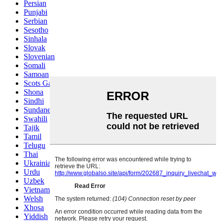
Persian
Punjabi
Serbian
Sesotho
Sinhala
Slovak
Slovenian
Somali
Samoan
Scots Gaelic
Shona
Sindhi
Sundanese
Swahili
Tajik
Tamil
Telugu
Thai
Ukrainian
Urdu
Uzbek
Vietnamese
Welsh
Xhosa
Yiddish