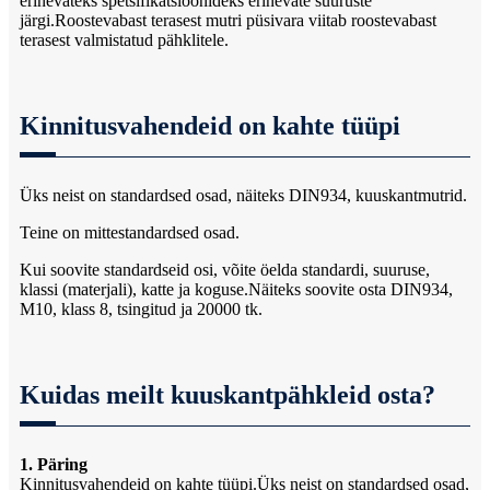
erinevateks spetsifikatsioonideks erinevate suuruste
järgi.Roostevabast terasest mutri püsivara viitab roostevabast
terasest valmistatud pähklitele.
Kinnitusvahendeid on kahte tüüpi
Üks neist on standardsed osad, näiteks DIN934, kuuskantmutrid.
Teine on mittestandardsed osad.
Kui soovite standardseid osi, võite öelda standardi, suuruse,
klassi (materjali), katte ja koguse.Näiteks soovite osta DIN934,
M10, klass 8, tsingitud ja 20000 tk.
Kuidas meilt kuuskantpähkleid osta?
1. Päring
Kinnitusvahendeid on kahte tüüpi.Üks neist on standardsed osad,