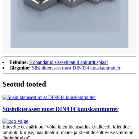
Eelmine:
Kohandatud sisseehitatud ankurdusplaat
Järgmine:
Süsinikterasest must DIN934 kuuskantmutter
Seotud tooted
Süsinikterasest must DIN934 kuuskantmutter
Ettevõtte eesmärk on "võita klientide usaldus kvaliteedi, klientide
rahulolu kiiruse, maailmaturu maine ja klientide sõltuvuse võitmine
järelmüügiga".