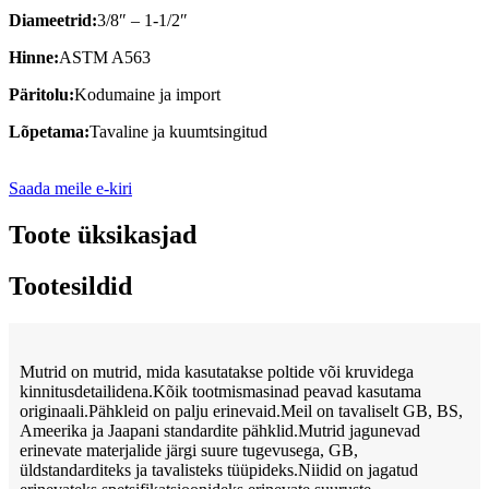
Diameetrid:
3/8″ – 1-1/2″
Hinne:
ASTM A563
Päritolu:
Kodumaine ja import
Lõpetama:
Tavaline ja kuumtsingitud
Saada meile e-kiri
Toote üksikasjad
Tootesildid
Mutrid on mutrid, mida kasutatakse poltide või kruvidega
kinnitusdetailidena.Kõik tootmismasinad peavad kasutama
originaali.Pähkleid on palju erinevaid.Meil on tavaliselt GB, BS,
Ameerika ja Jaapani standardite pähklid.Mutrid jagunevad
erinevate materjalide järgi suure tugevusega, GB,
üldstandarditeks ja tavalisteks tüüpideks.Niidid on jagatud