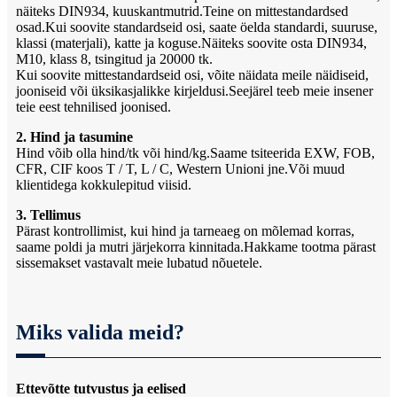
näiteks DIN934, kuuskantmutrid.Teine on mittestandardsed
osad.Kui soovite standardseid osi, saate öelda standardi, suuruse,
klassi (materjali), katte ja koguse.Näiteks soovite osta DIN934,
M10, klass 8, tsingitud ja 20000 tk.
Kui soovite mittestandardseid osi, võite näidata meile näidiseid,
jooniseid või üksikasjalikke kirjeldusi.Seejärel teeb meie insener
teie eest tehnilised joonised.
2. Hind ja tasumine
Hind võib olla hind/tk või hind/kg.Saame tsiteerida EXW, FOB,
CFR, CIF koos T / T, L / C, Western Unioni jne.Või muud
klientidega kokkulepitud viisid.
3. Tellimus
Pärast kontrollimist, kui hind ja tarneaeg on mõlemad korras,
saame poldi ja mutri järjekorra kinnitada.Hakkame tootma pärast
sissemakset vastavalt meie lubatud nõuetele.
Miks valida meid?
Ettevõtte tutvustus ja eelised