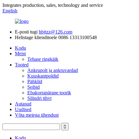
Integrates production, sales, technology and service
English
E-posti tugi
hbjtzz@126.com
Helistage klienditoele
0086 13313100548
Kodu
Meist
Tehase ringkäik
Tooted
Ankrupolt ja ankruvardad
Kuuskantpoldid
Pähklid
Seibid
Ebakorrapärane toorik
Silindri tihvt
Autasud
Uudised
Võta meiega ühendust
Kodu