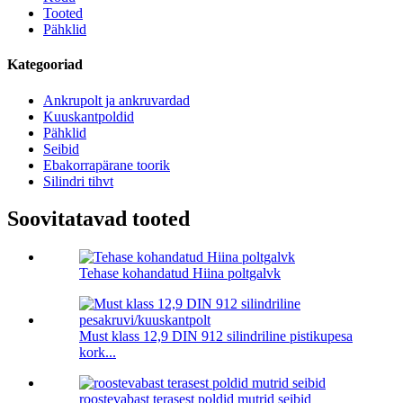
Tooted
Pähklid
Kategooriad
Ankrupolt ja ankruvardad
Kuuskantpoldid
Pähklid
Seibid
Ebakorrapärane toorik
Silindri tihvt
Soovitatavad tooted
Tehase kohandatud Hiina poltgalvk
Must klass 12,9 DIN 912 silindriline pistikupesa
kork...
roostevabast terasest poldid mutrid seibid