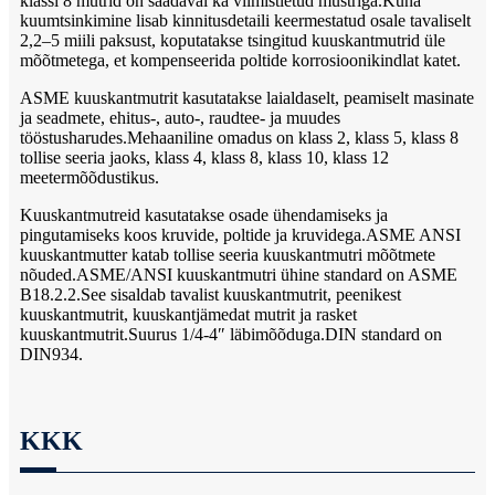
klassi 8 mutrid on saadaval ka viimistletud mustriga.Kuna
kuumtsinkimine lisab kinnitusdetaili keermestatud osale tavaliselt
2,2–5 miili paksust, koputatakse tsingitud kuuskantmutrid üle
mõõtmetega, et kompenseerida poltide korrosioonikindlat katet.
ASME kuuskantmutrit kasutatakse laialdaselt, peamiselt masinate
ja seadmete, ehitus-, auto-, raudtee- ja muudes
tööstusharudes.Mehaaniline omadus on klass 2, klass 5, klass 8
tollise seeria jaoks, klass 4, klass 8, klass 10, klass 12
meetermõõdustikus.
Kuuskantmutreid kasutatakse osade ühendamiseks ja
pingutamiseks koos kruvide, poltide ja kruvidega.ASME ANSI
kuuskantmutter katab tollise seeria kuuskantmutri mõõtmete
nõuded.ASME/ANSI kuuskantmutri ühine standard on ASME
B18.2.2.See sisaldab tavalist kuuskantmutrit, peenikest
kuuskantmutrit, kuuskantjämedat mutrit ja rasket
kuuskantmutrit.Suurus 1/4-4″ läbimõõduga.DIN standard on
DIN934.
KKK