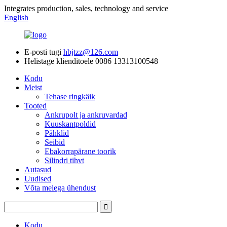
Integrates production, sales, technology and service
English
E-posti tugi
hbjtzz@126.com
Helistage klienditoele
0086 13313100548
Kodu
Meist
Tehase ringkäik
Tooted
Ankrupolt ja ankruvardad
Kuuskantpoldid
Pähklid
Seibid
Ebakorrapärane toorik
Silindri tihvt
Autasud
Uudised
Võta meiega ühendust
Kodu