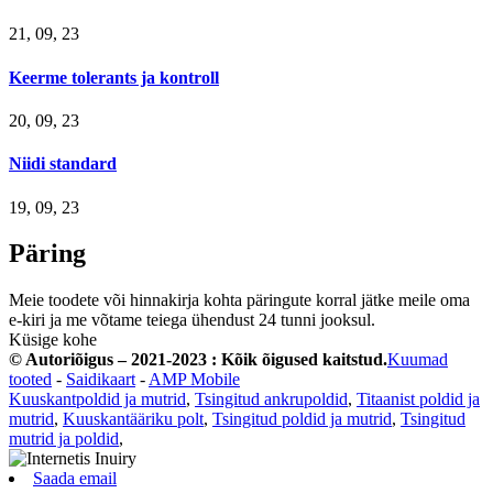
21, 09, 23
Keerme tolerants ja kontroll
20, 09, 23
Niidi standard
19, 09, 23
Päring
Meie toodete või hinnakirja kohta päringute korral jätke meile oma
e-kiri ja me võtame teiega ühendust 24 tunni jooksul.
Küsige kohe
© Autoriõigus – 2021-2023 : Kõik õigused kaitstud.
Kuumad
tooted
-
Saidikaart
-
AMP Mobile
Kuuskantpoldid ja mutrid
,
Tsingitud ankrupoldid
,
Titaanist poldid ja
mutrid
,
Kuuskantääriku polt
,
Tsingitud poldid ja mutrid
,
Tsingitud
mutrid ja poldid
,
Saada email