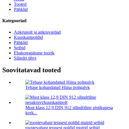
Tooted
Pähklid
Kategooriad
Ankrupolt ja ankruvardad
Kuuskantpoldid
Pähklid
Seibid
Ebakorrapärane toorik
Silindri tihvt
Soovitatavad tooted
Tehase kohandatud Hiina poltgalvk
Must klass 12,9 DIN 912 silindriline pistikupesa
kork...
roostevabast terasest poldid mutrid seibid