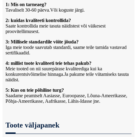
1: Mis on tarneaeg?
Tavaliselt 30-60 päeva.Või koguste järgi.
2: kuidas kvaliteeti kontrollida?
Saate kontrollida meie tasuta näidistest või väikesest
proovitellimusest.
3: Millisele standardile võite jõuda?
Iga meie toode saavutab standardi, saame teile tarnida vastavad
sertifikaadid.
4: millist toote kvaliteeti teie tehas pakub?
Meie tooted on nii suurepärase kvaliteediga kui ka
konkurentsivõimelise hinnaga.Ja pakume teile viitamiseks tasuta
näidist.
5: Kus on teie põhiline turg?
Saadame peamiselt Aasiasse, Euroopasse, Lõuna-Ameerikasse,
Põhja-Ameerikasse, Aafrikasse, Lähis-Idasse jne.
Toote väljapanek