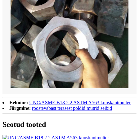
Eelmine:
UNC/ASME B18.2.2 ASTM A563 kuuskantmutter
Järgmine:
roostevabast terasest poldid mutrid seibid
Seotud tooted