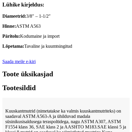
Lühike kirjeldus:
Diameetrid:
3/8″ – 1-1/2″
Hinne:
ASTM A563
Päritolu:
Kodumaine ja import
Lõpetama:
Tavaline ja kuumtsingitud
Saada meile e-kiri
Toote üksikasjad
Tootesildid
Kuuskantmutrid (nimetatakse ka valmis kuuskantmutriteks) on
saadaval ASTM A563-A ja ühilduvad madala
süsinikusisaldusega teraspoltidega, nagu ASTM A307, ASTM
F1554 klass 36, SAE klass 2 ja AASHTO M183.SAE klassi 5 ja